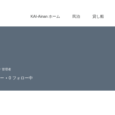
KAI-Ainan ホーム
民泊
貸し船
管理者
ー
0
フォロー中