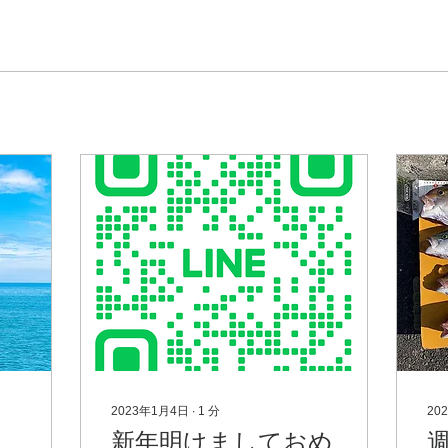
2023年1月4日
∙
1
分
20
お
新年明けましておめ