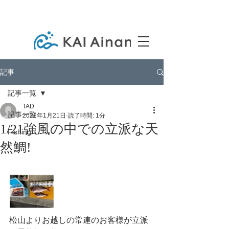
記事
記事一覧
TAD
記事一覧
2022年1月21日
読了時間: 1分
1/21強風の中での立派な天
Fishing
然鯛!
松山よりお越しの常連のお客様が立派