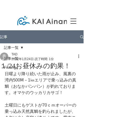
記事
記事一覧
TAD
記事一覧
2022年1月24日
読了時間: 1分
１/24お昼休みの釣果！
Fishing
日曜より降り続いた雨が止み、風裏の
湾内500Ⅿ－1㎞エリアで乗っ込みの真
鯛（おなかパンパン）が釣れておりま
す。オマケのウッカリカサゴ！
土曜日にもゲストが70ｃｍオーバーの
乗っ込み天然真鯛を釣られましたが、