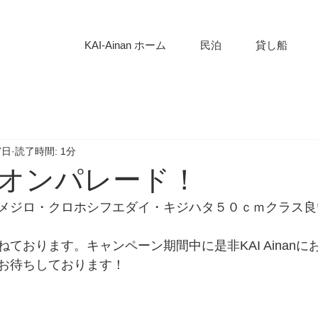
KAI-Ainan ホーム
民泊
貸し船
7日
読了時間: 1分
オンパレード！
メジロ・クロホシフエダイ・キジハタ５０ｃｍクラス良
ております。キャンペーン期間中に是非KAI Ainanに
お待ちしております！