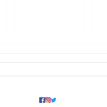
夏の釣果状況②
夏の