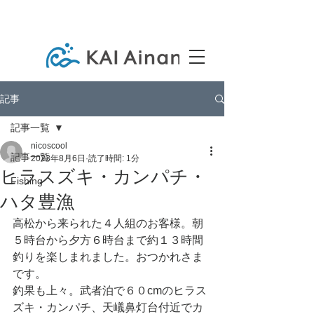
記事
記事一覧
nicoscool
記事一覧
2023年8月6日
読了時間: 1分
ヒラスズキ・カンパチ・
Fishing
ハタ豊漁
高松から来られた４人組のお客様。朝
５時台から夕方６時台まで約１３時間
釣りを楽しまれました。おつかれさま
です。
釣果も上々。武者泊で６０cmのヒラス
ズキ・カンパチ、天嶬鼻灯台付近でカ