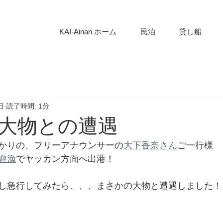
KAI-Ainan ホーム
民泊
貸し船
日
読了時間: 1分
大物との遭遇
かりの、フリーアナウンサーの
大下香奈さん
ご一行様
遊漁
でヤッカン方面へ出港！
し急行してみたら、、、まさかの大物と遭遇しました！